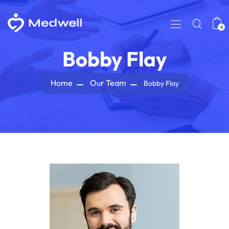
0
Bobby Flay
Home
Our Team
Bobby Flay