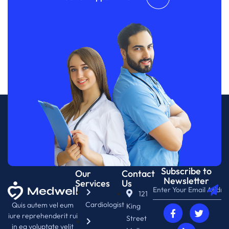
Subscribe to
Our
Contact
Newsletter
Services
Us
121
Cardiologist
Quis autem vel eum
King
iure reprehenderit rui
Street
in ea voluptate velit