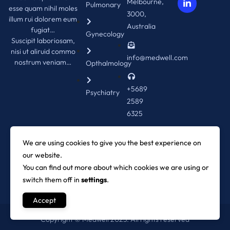
Melbourne,
Pulmonary
esse quam nihil moles
3000,
illum rui dolorem eum
Australia
fugiat…
Gynecology
Suscipit laboriosam,
nisi ut aliruid commo
info@medwell.com
nostrum veniam…
Opthalmology
+5689
Psychiatry
2589
6325
+1-
We are using cookies to give you the best experience on
202-
our website.
555-
You can find out more about which cookies we are using or
0153
switch them off in
settings
.
Accept
Copyright © Medwell 2023. All rights reserved