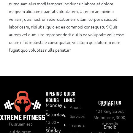
numquam eius modi tempora incidunt ut labore et dolore
magnam aliquam quaerat voluptatem. Ut enim ad minima
veniam, quis nostrum exercitationem ullam corporis suscipit
laboriosam, nisi ut aliquid ex ea commodi consequatur? Quis
autem vel eum iure reprehenderit qui in ea voluptate velit esse
quam nihil molestiae consequatur, vel illum qui dolorem eum
fugiat quo voluptas nulla pariatur?
OPENING
QUICK
HOURS
LINKS
CONTACT US
Address:
Monday
About
–
121 King Street
Saturday
Services
Melbourne, 3000,
12.00 –
Australia
Fuisruam est
Trainers
Email:
14.45
Sunday –
aui dolorem