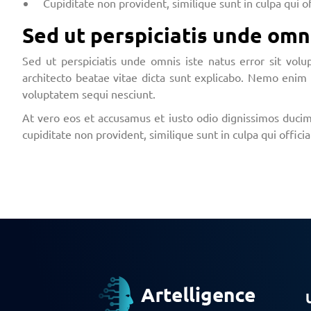
Cupiditate non provident, similique sunt in culpa qui o
Sed ut perspiciatis unde omn
Sed ut perspiciatis unde omnis iste natus error sit vo
architecto beatae vitae dicta sunt explicabo. Nemo enim 
voluptatem sequi nesciunt.
At vero eos et accusamus et iusto odio dignissimos ducimu
cupiditate non provident, similique sunt in culpa qui offici