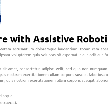
e with Assistive Roboti
luptatem accusantium doloremque laudantium, totam rem aperia
ipsam voluptatem quia voluptas sit aspernatur aut odit aut f
 sit amet, consectetur, adipisci velit, sed quia non numqua
uis nostrum exercitationem ullam corporis suscipit laboriosa
am, quis nostrum exercitationem ullam corporis suscipit labori
i atque.
occaecati.