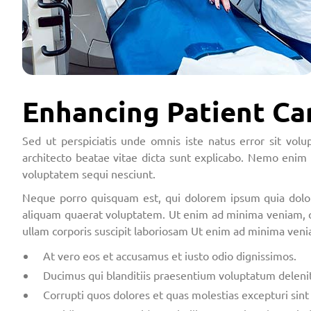
Enhancing Patient Car
Sed ut perspiciatis unde omnis iste natus error sit vo
architecto beatae vitae dicta sunt explicabo. Nemo enim 
voluptatem sequi nesciunt.
Neque porro quisquam est, qui dolorem ipsum quia dolor
aliquam quaerat voluptatem. Ut enim ad minima veniam, q
ullam corporis suscipit laboriosam Ut enim ad minima veni
At vero eos et accusamus et iusto odio dignissimos.
Ducimus qui blanditiis praesentium voluptatum delenit
Corrupti quos dolores et quas molestias excepturi sint 