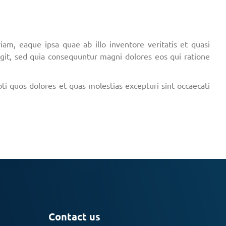
m, eaque ipsa quae ab illo inventore veritatis et quasi
ugit, sed quia consequuntur magni dolores eos qui ratione
ti quos dolores et quas molestias excepturi sint occaecati
Contact us