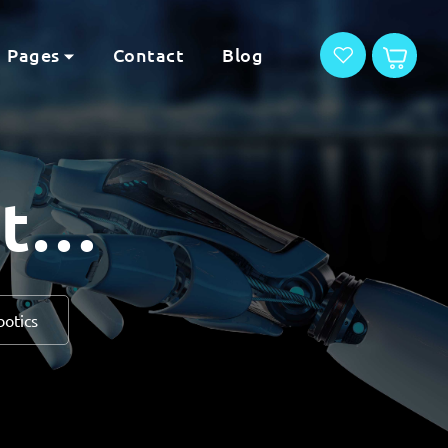
Pages
Contact
Blog
nt…
botics