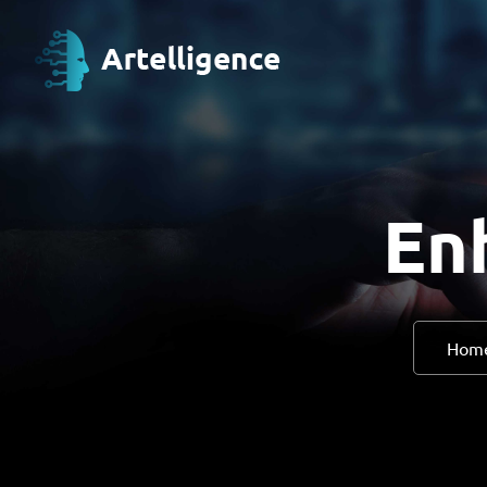
En
Hom