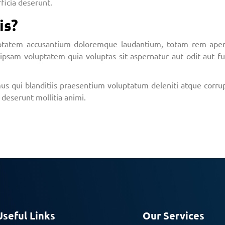
fficia deserunt.
is?
luptatem accusantium doloremque laudantium, totam rem aperia
ipsam voluptatem quia voluptas sit aspernatur aut odit aut f
s qui blanditiis praesentium voluptatum deleniti atque corrup
a deserunt mollitia animi.
Useful Links
Our Services