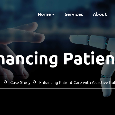
Home
Services
About
hancing Patie
e
Case Study
Enhancing Patient Care with Assistive Ro