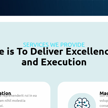
SERVICES WE PROVIDE
 is To Deliver Excellenc
and Execution
ation
Mac
 reprehenderit rui in ea
Suir 
am nihil molestia
volup
ui.
conse