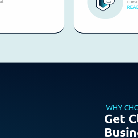
ui.
conse
REA
WHY CHO
Get C
Busin