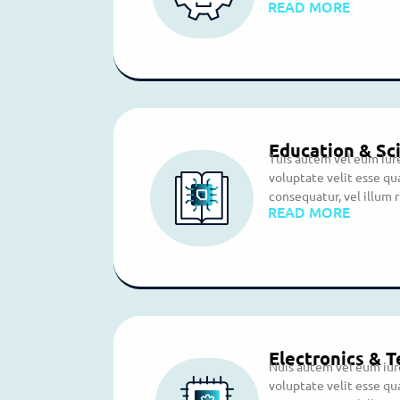
READ MORE
Education & Sc
Tuis autem vel eum iure
voluptate velit esse qu
consequatur, vel illum r
READ MORE
Electronics & 
Nuis autem vel eum iure
voluptate velit esse qu