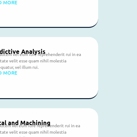
D MORE
dictive Analysis
autem vel eum iure reprehenderit rui in ea
tate velit esse quam nihil molestia
quatur, vel illum rui.
D MORE
al and Machining
autem vel eum iure reprehenderit rui in ea
tate velit esse quam nihil molestia