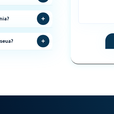
nia?
 seua?