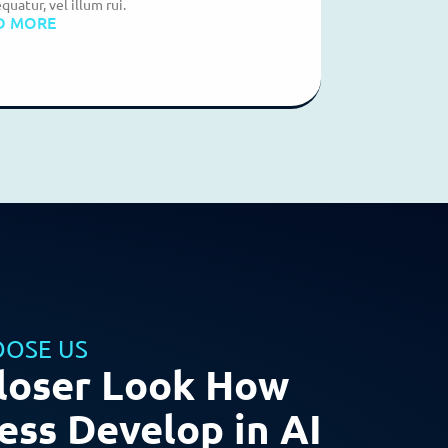
quatur, vel illum rui.
D MORE
OSE US
loser Look How
ess Develop in AI