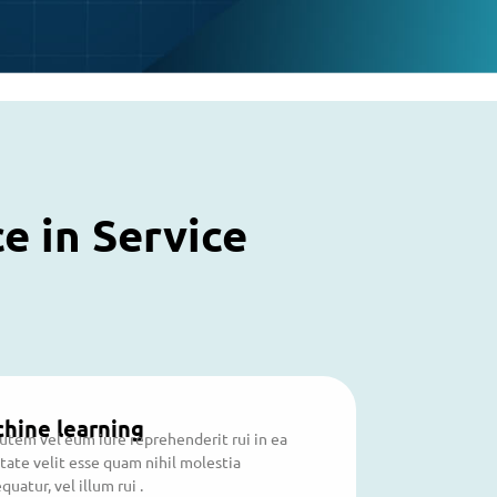
e in Service
hine learning
autem vel eum iure reprehenderit rui in ea
tate velit esse quam nihil molestia
quatur, vel illum rui .