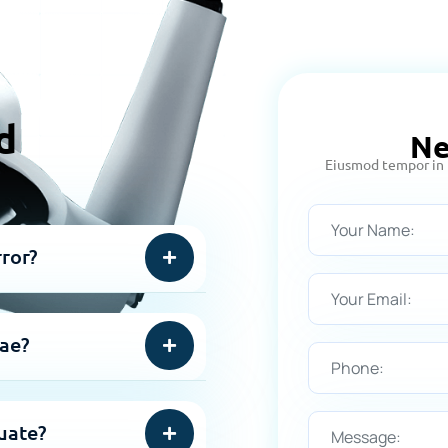
d
Ne
Eiusmod tempor in l
ror?
tae?
uate?