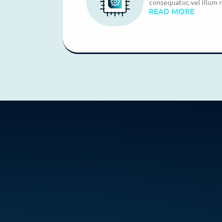
consequatur, vel illum r
READ MORE