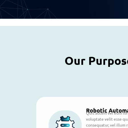
Our Purpose
Robotic Autom
Quis autem vel eum iure
voluptate velit esse qu
consequatur, vel illum r