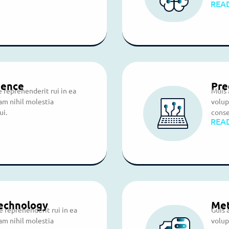
REA
ience
Pre
 reprehenderit rui in ea
Muis 
am nihil molestia
volup
ui.
conse
REA
Technology
Met
 reprehenderit rui in ea
Guis 
am nihil molestia
volup