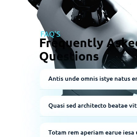
FAQ'S
Frequently Aske
Questions
Antis unde omnis istye natus er
Quasi sed architecto beatae vi
Totam rem aperiam earue iesa 