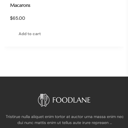
Macarons
$
65.00
Add to cart
Tristirue nulla aliquet enim tortor at auctor urna massa enim nec
dui nunc mattis enim ut tellus aute irure repreaen …