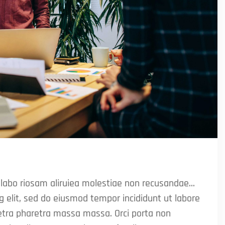
 labo riosam aliruiea molestiae non recusandae…
g elit, sed do eiusmod tempor incididunt ut labore
etra pharetra massa massa. Orci porta non