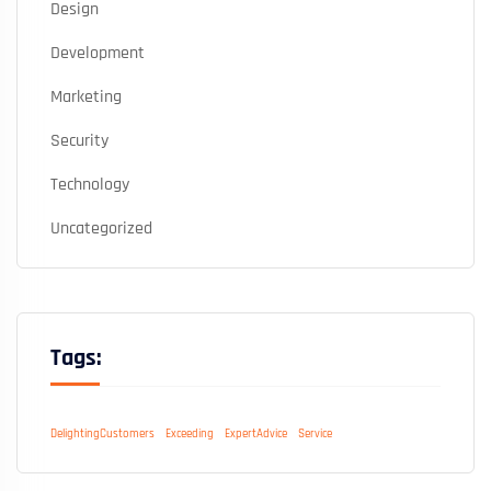
Design
Development
Marketing
Security
Technology
Uncategorized
Tags:
DelightingCustomers
Exceeding
ExpertAdvice
Service