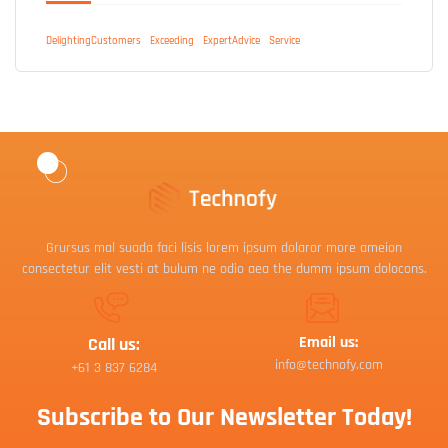
DelightingCustomers
Exceeding
ExpertAdvice
Service
Grursus mal suada faci lisis lorem ipsum dolaror more ameion
consectetur elit vesti at bulum ne odio aea the dumm ipsum dolocons.
Email us:
Call us:
info@technofy.com
+61 3 837 6284
Subscribe to Our Newsletter Today!