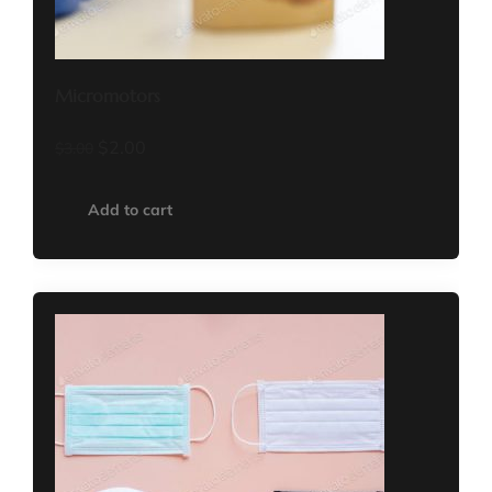
Micromotors
$
2.00
$
3.00
Add to cart