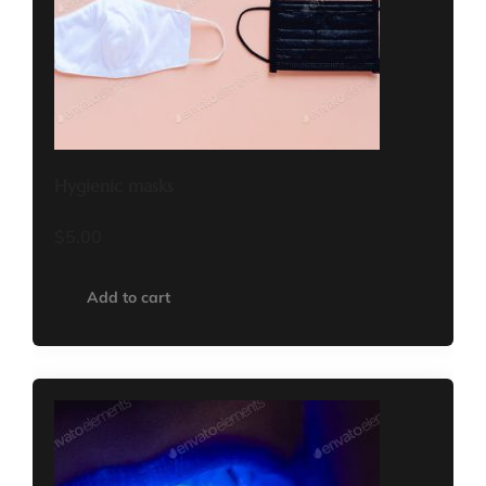
Hygienic masks
$
5.00
Add to cart