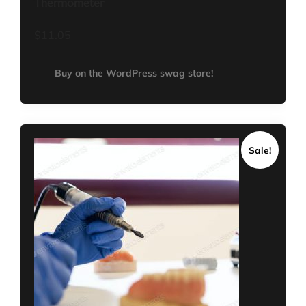
Thermometer
$
11.05
Buy on the WordPress swag store!
Sale!