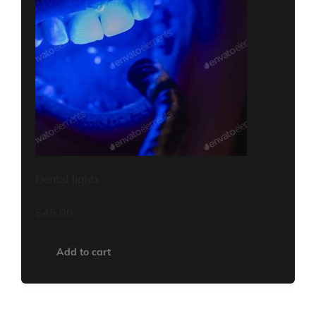
Dental lights
$
45.00
Add to cart